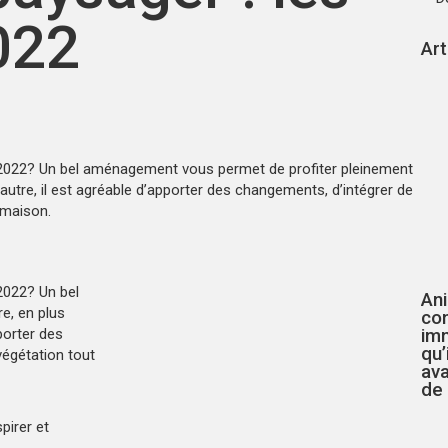
022
Art
2022? Un bel aménagement vous permet de profiter pleinement
’autre, il est agréable d’apporter des changements, d’intégrer de
 maison.
2022? Un bel
An
e, en plus
co
pporter des
imm
qu’
végétation tout
ava
de
pirer et