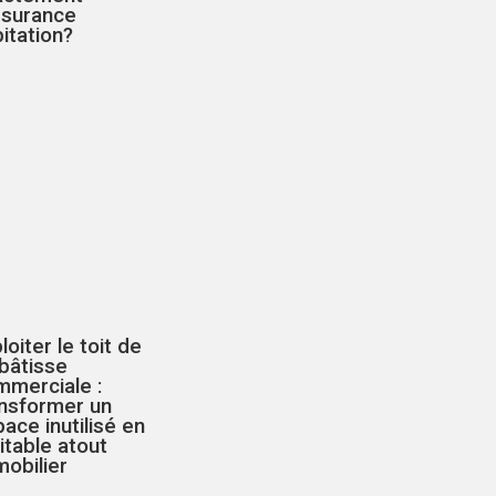
ssurance
itation?
loiter le toit de
bâtisse
mmerciale :
ansformer un
ace inutilisé en
itable atout
obilier