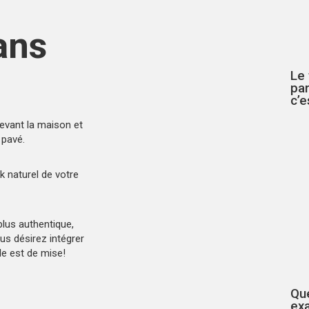
ans
Le
par
c’e
evant la maison et
 pavé
.
k naturel de votre
plus authentique,
us désirez intégrer
le
est de mise!
Qu
ex