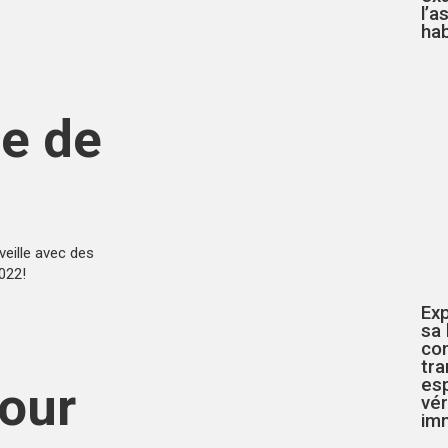
l’a
hab
he de
veille avec des
2022
!
Exp
sa 
co
tr
esp
our
vér
imm