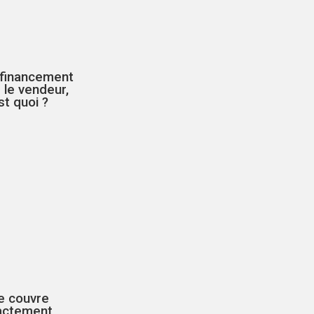
 financement
 le vendeur,
st quoi ?
e couvre
actement