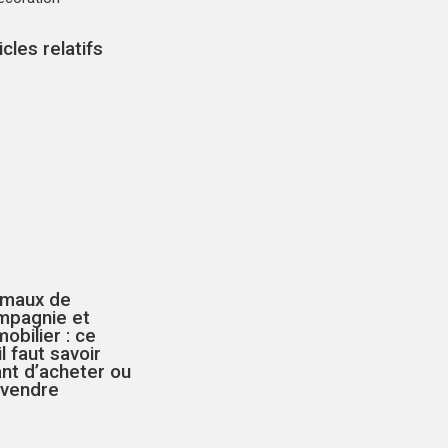
icles relatifs
imaux de
mpagnie et
obilier : ce
il faut savoir
nt d’acheter ou
 vendre