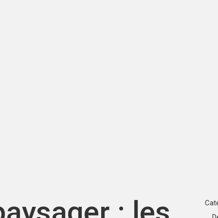
ysager : les
Cat
D