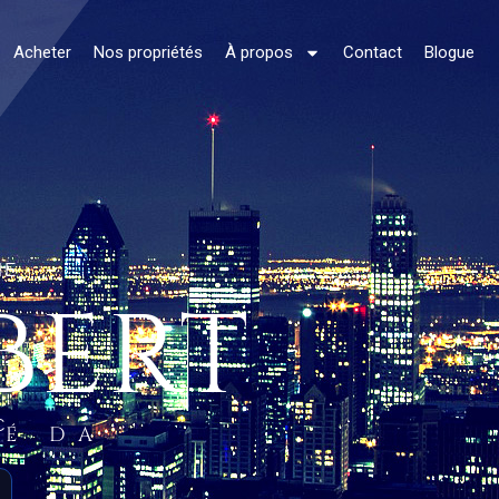
Acheter
Nos propriétés
À propos
Contact
Blogue
NE
BERT
C.
ÉÉ DA