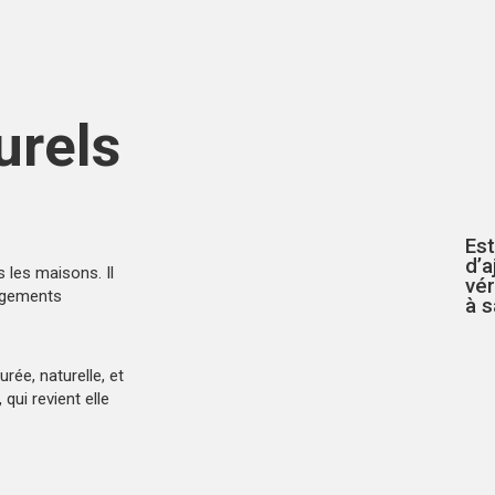
urels
Est
d’a
 les maisons. Il
vé
nagements
à s
turée
, naturelle, et
qui revient elle