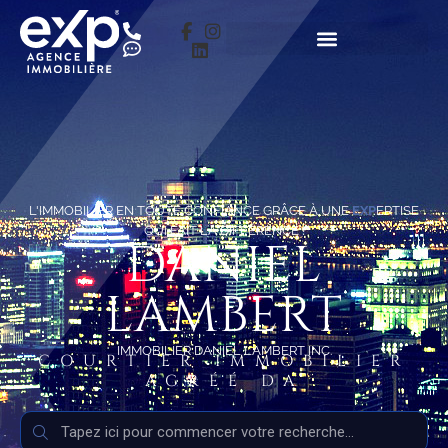
L'IMMOBILIER EN TOUTE CONFIANCE GRÂCE À UNE
EXP
ERTISE
QUI FAIT LA DIFFÉRENCE !
DANIEL
LAMBERT
IMMOBILIER DANIEL LAMBERT INC.
COURTIER IMMOBILIER
AGRÉÉ DA