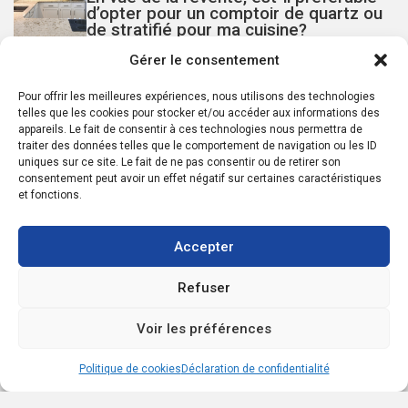
d’opter pour un comptoir de quartz ou
de stratifié pour ma cuisine?
Gérer le consentement
Pour offrir les meilleures expériences, nous utilisons des technologies
Acheter une propriété quand on
telles que les cookies pour stocker et/ou accéder aux informations des
travaille à distance : quoi considérer
appareils. Le fait de consentir à ces technologies nous permettra de
traiter des données telles que le comportement de navigation ou les ID
uniques sur ce site. Le fait de ne pas consentir ou de retirer son
consentement peut avoir un effet négatif sur certaines caractéristiques
et fonctions.
À quel(s) moment(s) doit-ont payer (et
repayer) la taxe de bienvenue d’une
propriété.
Accepter
Vous avez des questions?
Refuser
Si vous avez des questions, n'hésitez pas à demander! L'assistance
Voir les préférences
est disponible pour vos besoins. Le support et les conseils sont
fournis pour vous aider. N'hésitez pas à remplir ce formulaire et une
Politique de cookies
Déclaration de confidentialité
réponse sera envoyée dès que possible.