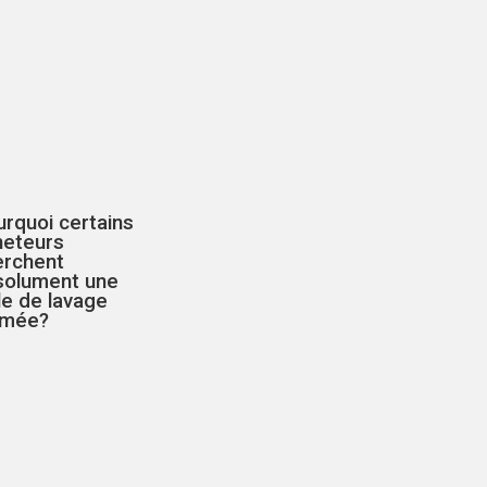
rquoi certains
heteurs
erchent
solument une
le de lavage
rmée?