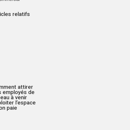
icles relatifs
mment attirer
s employés de
eau à venir
loiter l’espace
’on paie