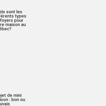
ls sont les
férents types
 foyers pour
tre maison au
ébec?
jet de mini
son : bon ou
uvais