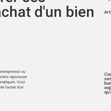
achat d'un bien
Art
 entrepreneur ou
Co
ancière rigoureuse
se
mpliqués. Voici
bur
de l’achat d’un
exp
qu