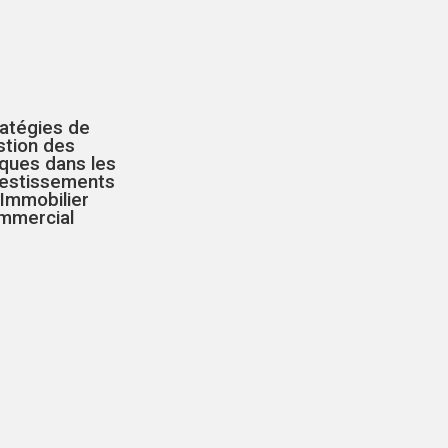
ratégies de
stion des
ques dans les
vestissements
Immobilier
mmercial