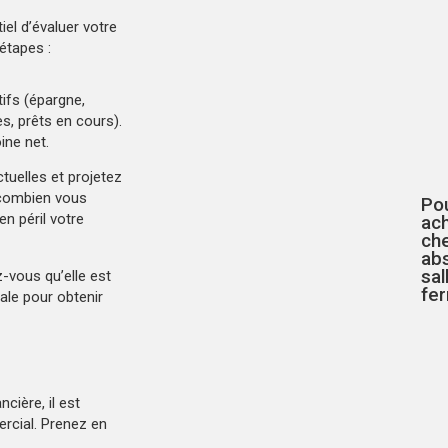
el d’évaluer votre
étapes :
tifs (épargne,
s, prêts en cours).
ine net.
uelles et projetez
 combien vous
Pou
n péril votre
ac
ch
ab
sal
z-vous qu’elle est
fe
ale pour obtenir
cière, il est
ercial. Prenez en