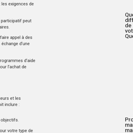
t les exigences de
Que
dif
participatif peut
de
ires.
vo
Qu
faire appel à des
en échange d’une
programmes d’aide
our l’achat de
eurs et les
t inclure :
Pro
objectifs.
mai
ma
our votre type de