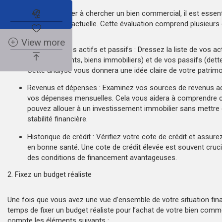
Abonnez-vous à l'alerte immobilière
Avant de commencer à chercher un bien commercial, il est essenti
situation financière actuelle. Cette évaluation comprend plusieurs 
View more
Analyse de vos actifs et passifs : Dressez la liste de vos ac
investissements, biens immobiliers) et de vos passifs (dette
Cette analyse vous donnera une idée claire de votre patrimo
Revenus et dépenses : Examinez vos sources de revenus act
vos dépenses mensuelles. Cela vous aidera à comprendre
pouvez allouer à un investissement immobilier sans mettre e
stabilité financière.
Historique de crédit : Vérifiez votre cote de crédit et assure
en bonne santé. Une cote de crédit élevée est souvent cruci
des conditions de financement avantageuses.
2. Fixez un budget réaliste
Une fois que vous avez une vue d’ensemble de votre situation finan
temps de fixer un budget réaliste pour l’achat de votre bien comm
compte les éléments suivants :