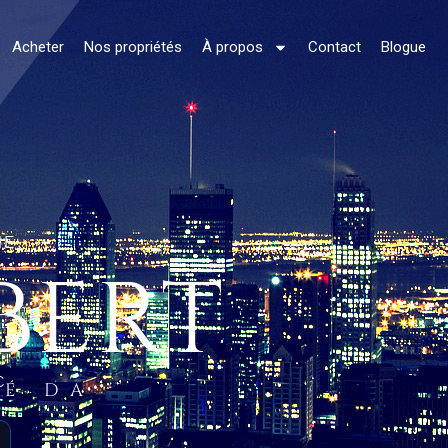
Acheter
Nos propriétés
À propos
Contact
Blogue
NE
BERT
C.
ÉÉ DA