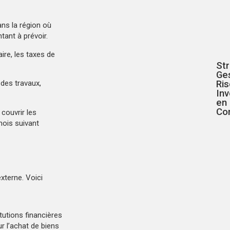
ans la région où
ant à prévoir.
aire, les taxes de
St
Ge
Ris
 des travaux,
In
en 
Co
couvrir les
mois suivant
xterne. Voici
tutions financières
 l’achat de biens