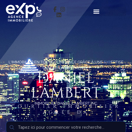
L'IMMOBILIER EN TOUTE CONFIANCE GRÂCE À UNE
EXP
ERTISE
QUI FAIT LA DIFFÉRENCE !
DANIEL
LAMBERT
IMMOBILIER DANIEL LAMBERT INC.
COURTIER IMMOBILIER
AGRÉÉ DA