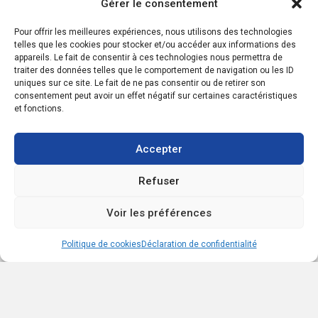
Gérer le consentement
réponse sera envoyée dès que possible.
Pour offrir les meilleures expériences, nous utilisons des technologies
telles que les cookies pour stocker et/ou accéder aux informations des
appareils. Le fait de consentir à ces technologies nous permettra de
Nom
traiter des données telles que le comportement de navigation ou les ID
uniques sur ce site. Le fait de ne pas consentir ou de retirer son
consentement peut avoir un effet négatif sur certaines caractéristiques
Courriel ou téléphone
et fonctions.
Accepter
Message
Refuser
Voir les préférences
Politique de cookies
Déclaration de confidentialité
Je consens à recevoir des courriels de marketing et de service à la
clientèle. Lire la
Politique de confidentialité et les conditions de
service
pour plus d'informations.