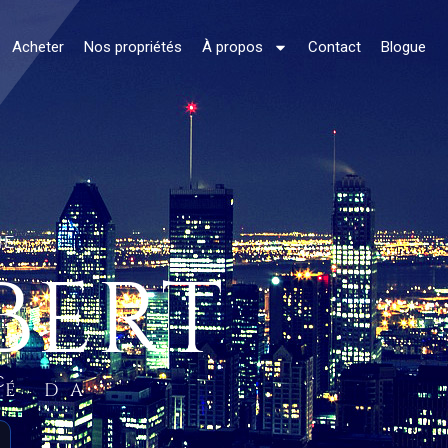
Acheter
Nos propriétés
À propos
Contact
Blogue
NE
BERT
C.
ÉÉ DA