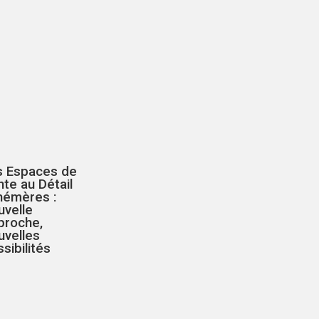
s Espaces de
te au Détail
hémères :
uvelle
proche,
uvelles
sibilités