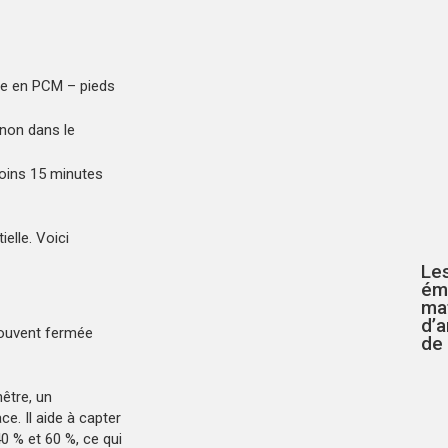
ée en PCM – pieds
 non dans le
moins 15 minutes
ielle. Voici
Le
ém
ma
d’
 souvent fermée
de
nêtre, un
ce. Il aide à capter
40 % et 60 %, ce qui