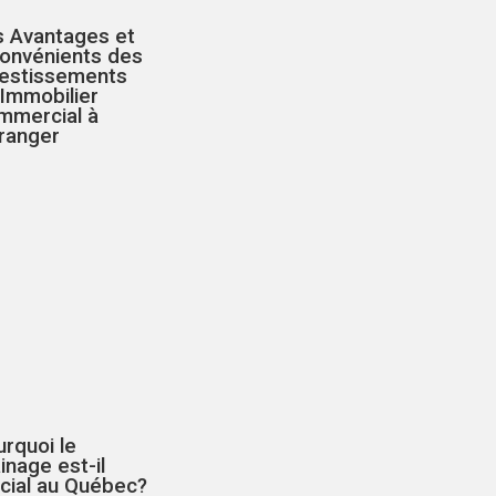
s Avantages et
convénients des
vestissements
Immobilier
mmercial à
tranger
rquoi le
inage est-il
cial au Québec?