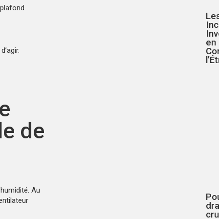
 plafond
Le
In
In
en 
Co
d’agir.
l’É
re
le de
’humidité. Au
Pou
ntilateur
dra
cru