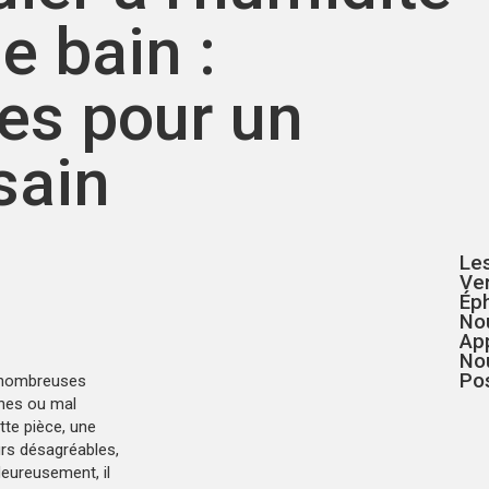
e bain :
ues pour un
sain
Le
Ven
Ép
No
Ap
No
Pos
e nombreuses
nnes ou mal
tte pièce, une
rs désagréables,
eureusement, il