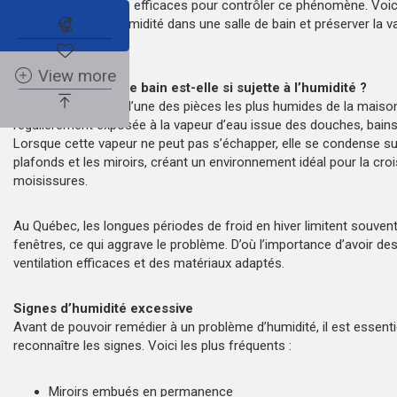
existe des solutions efficaces pour contrôler ce phénomène. Voic
Abonnez-vous à l'alerte immobilière
pour remédier à l’humidité dans une salle de bain et préserver la v
propriété.
View more
Pourquoi la salle de bain est-elle si sujette à l’humidité ?
La salle de bain est l’une des pièces les plus humides de la maison
régulièrement exposée à la vapeur d’eau issue des douches, bains
Lorsque cette vapeur ne peut pas s’échapper, elle se condense sur
plafonds et les miroirs, créant un environnement idéal pour la cr
moisissures.
Au Québec, les longues périodes de froid en hiver limitent souvent
fenêtres, ce qui aggrave le problème. D’où l’importance d’avoir de
ventilation efficaces et des matériaux adaptés.
Signes d’humidité excessive
Avant de pouvoir remédier à un problème d’humidité, il est essenti
reconnaître les signes. Voici les plus fréquents :
Miroirs embués en permanence