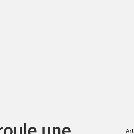
oule une
Art