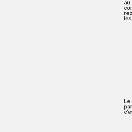
au
co
rep
les
Le
par
c’e