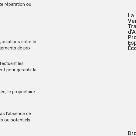
e réparation ou
La
Ver
Tr
d’
Pr
gociations entre le
Es
Éc
stements de prix.
ffectuent les
nt pour garantir la
és, le propriétaire
pas l’absence de
ls ou potentiels
Dr