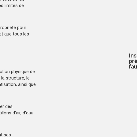
es limites de
propriété pour
et que tous les
In
pré
fau
ection physique de
la structure, le
atisation, ainsi que
ver des
llons d’air, d’eau
nt ses