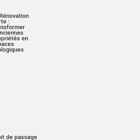
 Rénovation
te :
ansformer
Anciennes
opriétés en
paces
ologiques
oit de passage