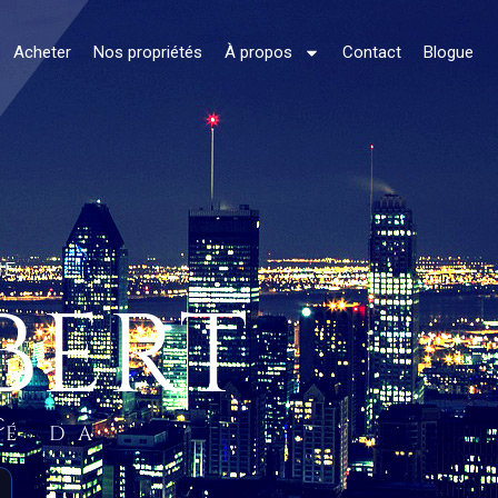
Acheter
Nos propriétés
À propos
Contact
Blogue
NE
BERT
C.
ÉÉ DA