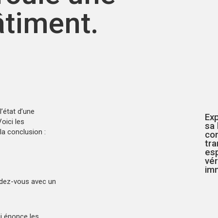
âtiment.
’état d’une
Exp
oici les
sa 
la conclusion :
co
tr
esp
vér
imm
endez-vous avec un
ui énonce les