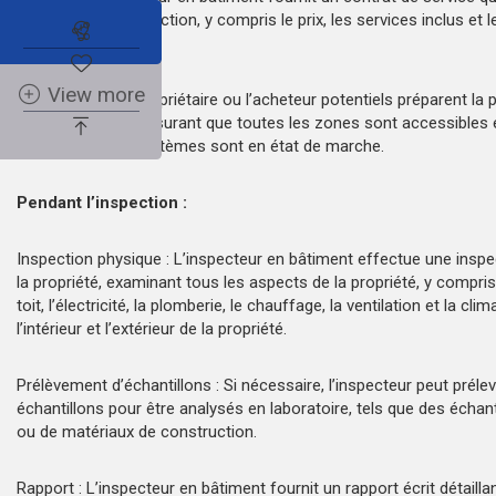
modalités de l’inspection, y compris le prix, les services inclus et l
Abonnez-vous à l'alerte immobilière
responsabilité.
View more
Préparation : Le propriétaire ou l’acheteur potentiels préparent la 
l’inspection en s’assurant que toutes les zones sont accessibles 
équipements et systèmes sont en état de marche.
Pendant l’inspection :
Inspection physique : L’inspecteur en bâtiment effectue une insp
la propriété, examinant tous les aspects de la propriété, y compris 
toit, l’électricité, la plomberie, le chauffage, la ventilation et la clim
l’intérieur et l’extérieur de la propriété.
Prélèvement d’échantillons : Si nécessaire, l’inspecteur peut préle
échantillons pour être analysés en laboratoire, tels que des échanti
ou de matériaux de construction.
Rapport : L’inspecteur en bâtiment fournit un rapport écrit détailla