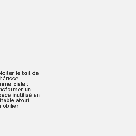
loiter le toit de
bâtisse
mmerciale :
ansformer un
ace inutilisé en
itable atout
obilier