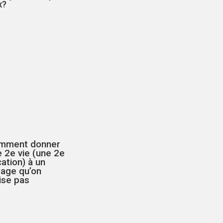
x?
mment donner
 2e vie (une 2e
ation) à un
rage qu’on
lise pas