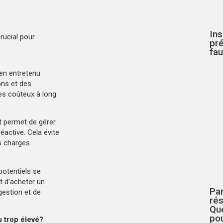
In
rucial pour
pré
fau
en entretenu
ons et des
mes coûteux à long
 permet de gérer
éactive. Cela évite
es charges
otentiels se
t d’acheter un
Pa
gestion et de
rés
Qué
pou
u trop élevé?