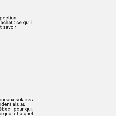
spection
achat : ce qu’il
t savoir
nneaux solaires
identiels au
bec : pour qui,
rquoi et à quel