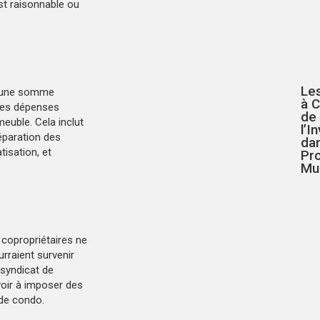
st raisonnable ou
Le
t une somme
à C
 les dépenses
de
euble. Cela inclut
l’I
réparation des
da
isation, et
Pr
Mul
 copropriétaires ne
rraient survenir
 syndicat de
voir à imposer des
 de condo.