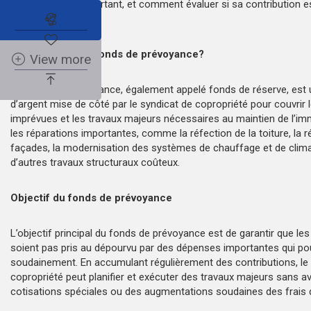
pourquoi il est important, et comment évaluer si sa contribution e
Abonnez-vous à l'alerte immobilière
excessive.
Qu’est-ce que le fonds de prévoyance?
View more
Le fonds de prévoyance, également appelé fonds de réserve, es
d’argent mise de côté par le syndicat de copropriété pour couvrir
imprévues et les travaux majeurs nécessaires au maintien de l’imm
les réparations importantes, comme la réfection de la toiture, la 
façades, la modernisation des systèmes de chauffage et de climat
d’autres travaux structuraux coûteux.
Objectif du fonds de prévoyance
L’objectif principal du fonds de prévoyance est de garantir que les
soient pas pris au dépourvu par des dépenses importantes qui pou
soudainement. En accumulant régulièrement des contributions, le
copropriété peut planifier et exécuter des travaux majeurs sans a
cotisations spéciales ou des augmentations soudaines des frais