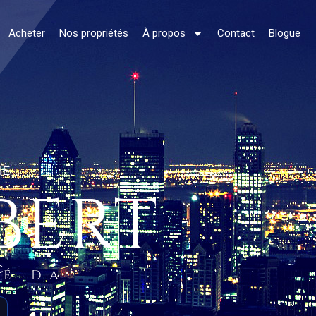
Acheter
Nos propriétés
À propos
Contact
Blogue
NE
BERT
C.
ÉÉ DA