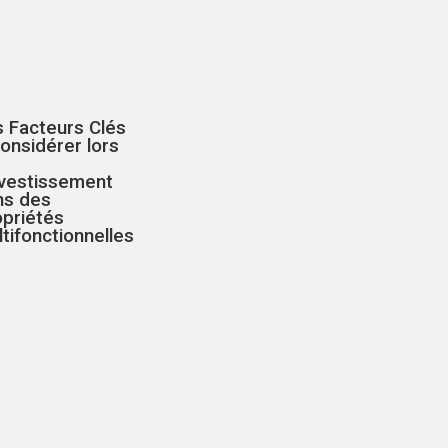
s Facteurs Clés
onsidérer lors
nvestissement
ns des
opriétés
tifonctionnelles