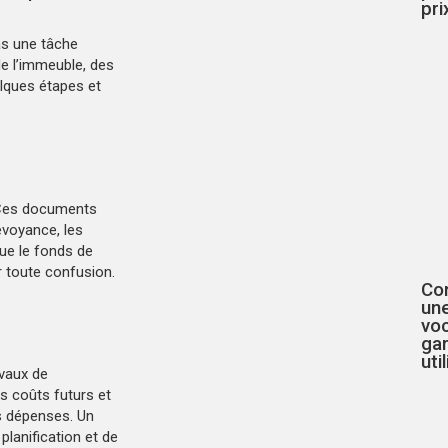
pri
as une tâche
e l’immeuble, des
lques étapes et
 Ces documents
évoyance, les
ue le fonds de
 toute confusion.
Co
une
voc
ga
uti
avaux de
s coûts futurs et
es dépenses. Un
 planification et de