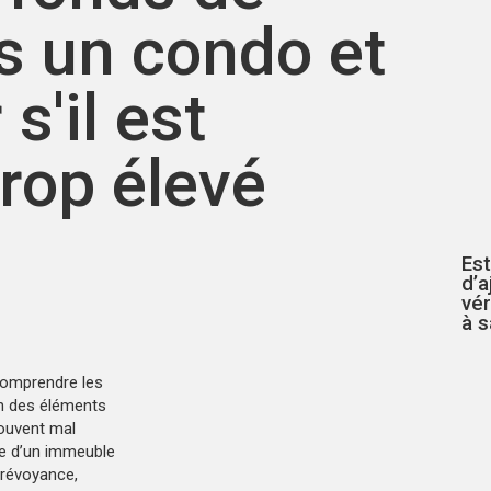
s un condo et
'il est
trop élevé
Est
d’a
vé
à s
 comprendre les
un des éléments
souvent mal
nce d’un immeuble
prévoyance,