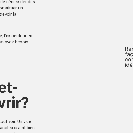
e de nécessiter des
onstituer un
revoir la
e, l’inspecteur en
ous avez besoin
Ren
fa
co
idé
et-
vrir?
out voir. Un vice
paraît souvent bien