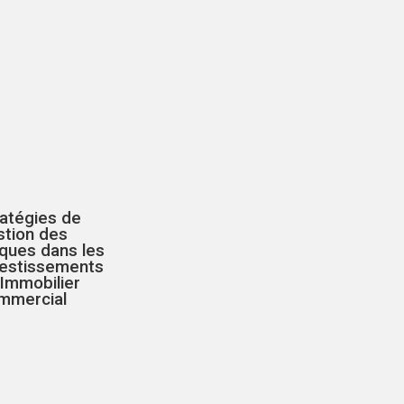
ratégies de
stion des
ques dans les
vestissements
Immobilier
mmercial