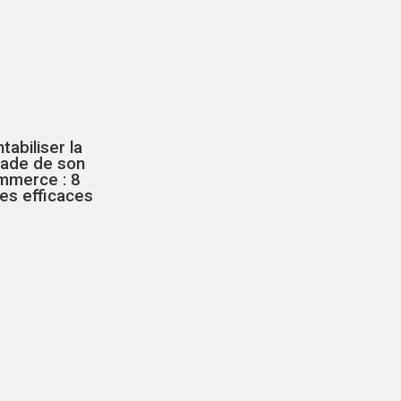
tabiliser la
çade de son
mmerce : 8
es efficaces