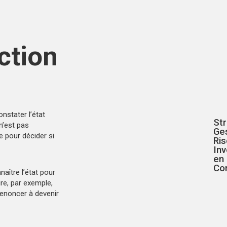
ection
nstater l’état
St
n’est pas
Ge
le pour décider si
Ris
In
en 
Co
aître l’état pour
ire, par exemple,
renoncer à devenir