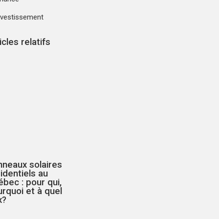
nvestissement
icles relatifs
nneaux solaires
identiels au
bec : pour qui,
rquoi et à quel
x?