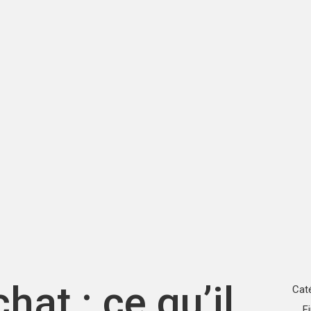
hat : ce qu’il
Cat
F