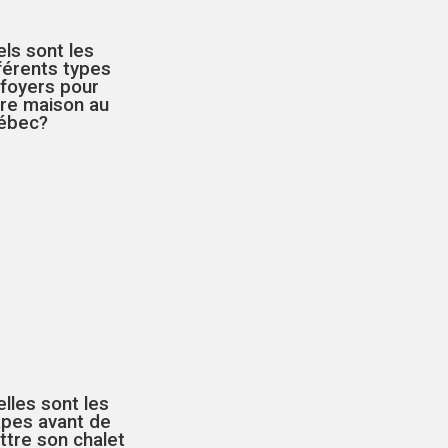
ls sont les
férents types
 foyers pour
tre maison au
ébec?
lles sont les
apes avant de
tre son chalet