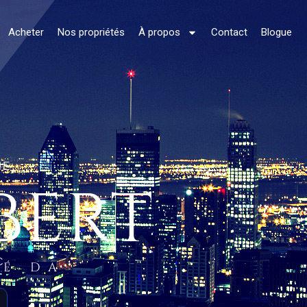
Acheter
Nos propriétés
À propos
Contact
Blogue
NE
BERT
C.
ÉÉ DA