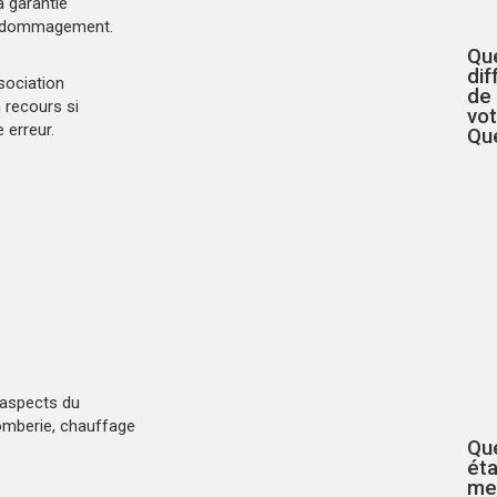
la
garantie
n dédommagement.
Que
dif
sociation
de
 recours si
vo
 erreur.
Qu
 aspects du
plomberie, chauffage
Que
ét
met