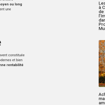
Le
 moyen ou long
à C
sent une
de
l’I
da
Pr
Mul
e
ouvent constituée
odernes et bien
nne rentabilité
Ac
ma
ami