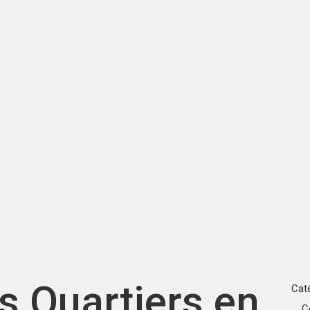
s Quartiers en
Cat
C