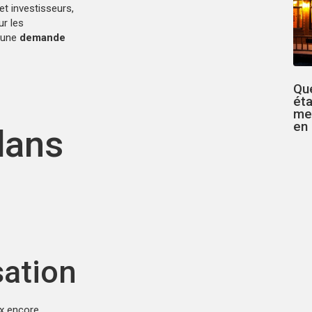
t investisseurs,
ur les
i une
demande
Que
ét
met
en 
dans
sation
ix encore