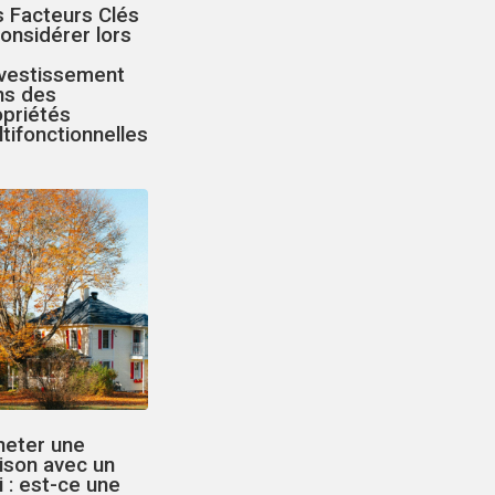
s Facteurs Clés
onsidérer lors
nvestissement
ns des
opriétés
tifonctionnelles
heter une
ison avec un
 : est-ce une