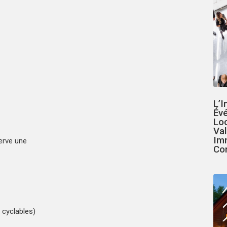
L’
Év
Loc
Val
Im
erve une
Co
 cyclables)