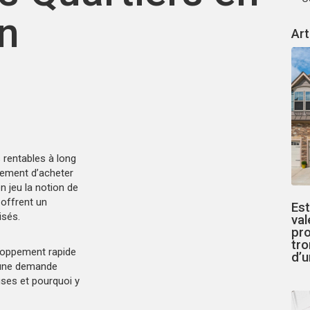
n
Art
 rentables à long
lement d’acheter
en jeu la notion de
 offrent un
Est
isés.
val
pro
tro
eloppement rapide
d’u
u une demande
ses et pourquoi y