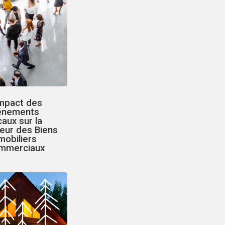
Impact des
énements
aux sur la
eur des Biens
mobiliers
mmerciaux