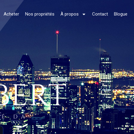
Acheter
Nos propriétés
À propos
Contact
Blogue
NE
BERT
C.
ÉÉ DA