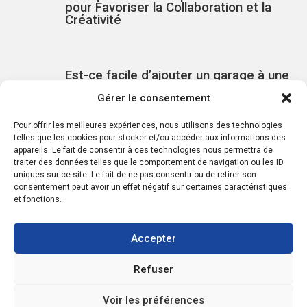
pour Favoriser la Collaboration et la
Créativité
Est-ce facile d’ajouter un garage à une
maison qui n’en a pas et est-ce coûteux
Gérer le consentement
?
Pour offrir les meilleures expériences, nous utilisons des technologies
telles que les cookies pour stocker et/ou accéder aux informations des
appareils. Le fait de consentir à ces technologies nous permettra de
Comment être un bon voisin
traiter des données telles que le comportement de navigation ou les ID
uniques sur ce site. Le fait de ne pas consentir ou de retirer son
consentement peut avoir un effet négatif sur certaines caractéristiques
et fonctions.
Vous avez des questions?
Accepter
Si vous avez des questions, n'hésitez pas à demander! L'assistance
est disponible pour vos besoins. Le support et les conseils sont
Refuser
fournis pour vous aider. N'hésitez pas à remplir ce formulaire et une
réponse sera envoyée dès que possible.
Voir les préférences