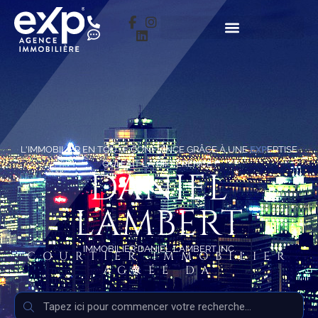
L'IMMOBILIER EN TOUTE CONFIANCE GRÂCE À UNE
EXP
ERTISE
QUI FAIT LA DIFFÉRENCE !
DANIEL
LAMBERT
IMMOBILIER DANIEL LAMBERT INC.
COURTIER IMMOBILIER
AGRÉÉ DA