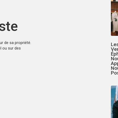
iste
ur de sa propriété.
Le
l ou sur des
Ven
Ép
No
Ap
No
Pos