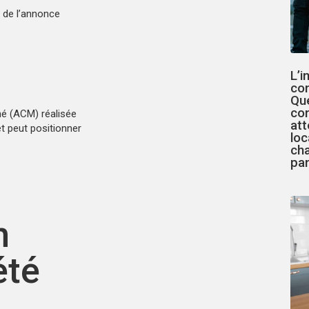
é de l’annonce
L’i
co
Qu
co
hé (ACM) réalisée
at
et peut positionner
loc
cha
pa
n
été