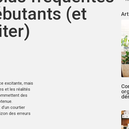
butants (et
Art
ter)
ce excitante, mais
Co
s et les réalités
or
commettent des
dé
btenue.
d’un courtier
rizon des erreurs