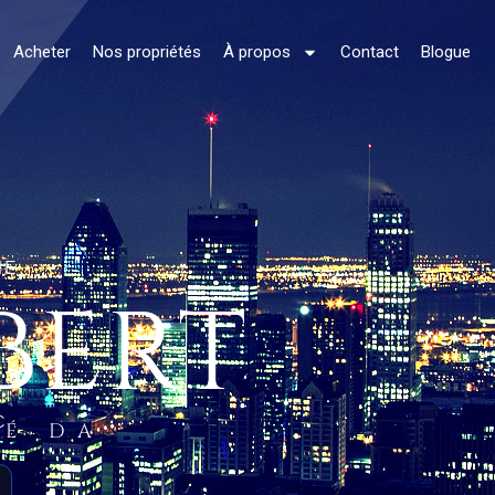
Acheter
Nos propriétés
À propos
Contact
Blogue
NE
BERT
C.
ÉÉ DA