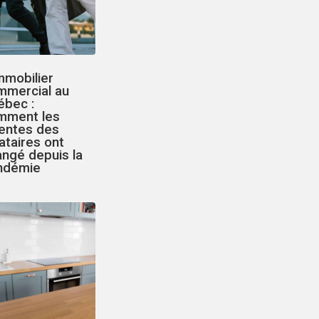
mmobilier
mmercial au
ébec :
mment les
tentes des
ataires ont
ngé depuis la
ndémie