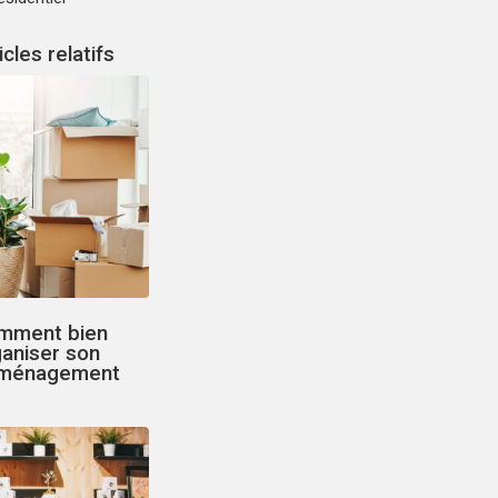
icles relatifs
mment bien
ganiser son
ménagement