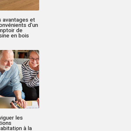
s avantages et
onvénients d’un
mptoir de
sine en bois
iguer les
tions
abitation à la