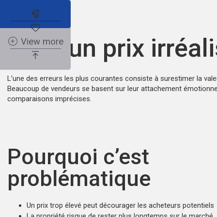
Abonnez-vous à l'alerte immobilière
Fixer un prix irréal
View more
L’une des erreurs les plus courantes consiste à surestimer la vale
Beaucoup de vendeurs se basent sur leur attachement émotionne
comparaisons imprécises.
Pourquoi c’est
problématique
Un prix trop élevé peut décourager les acheteurs potentiels
La propriété risque de rester plus longtemps sur le marché