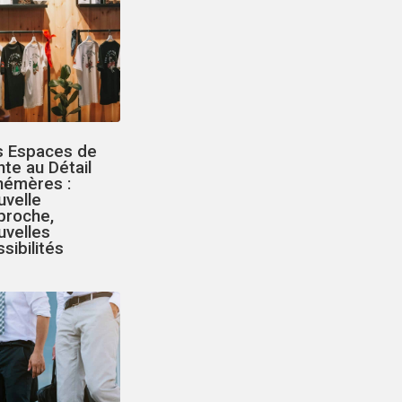
s Espaces de
te au Détail
hémères :
uvelle
proche,
uvelles
sibilités