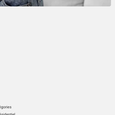
égories
ésidentiel