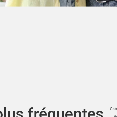
plus fréquentes
Cat
R