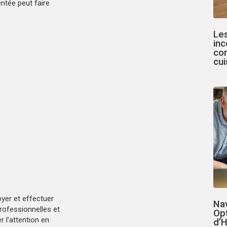
ntée peut faire
Le
inc
co
cui
yer et effectuer
Nav
professionnelles et
Op
 l’attention en
d’H