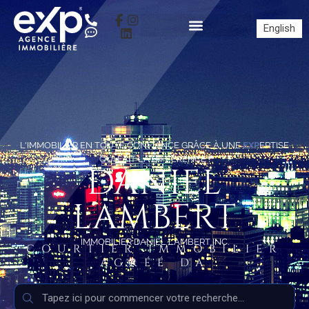
English
L'IMMOBILIER EN TOUTE CONFIANCE GRÂCE À UNE
EXP
ERTISE
QUI FAIT LA DIFFÉRENCE !
DANIEL
LAMBERT
IMMOBILIER DANIEL LAMBERT INC.
COURTIER IMMOBILIER
AGRÉÉ DA