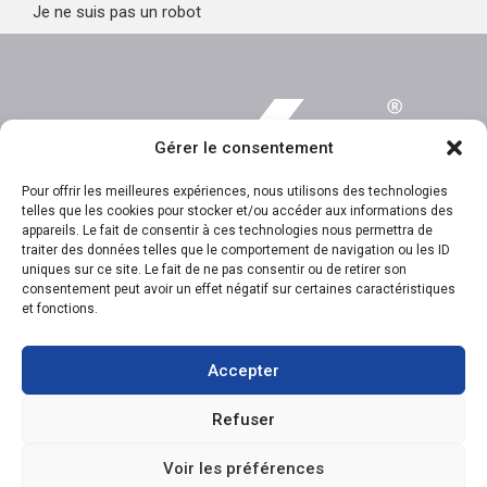
Je ne suis pas un robot
Gérer le consentement
Pour offrir les meilleures expériences, nous utilisons des technologies
telles que les cookies pour stocker et/ou accéder aux informations des
appareils. Le fait de consentir à ces technologies nous permettra de
traiter des données telles que le comportement de navigation ou les ID
uniques sur ce site. Le fait de ne pas consentir ou de retirer son
consentement peut avoir un effet négatif sur certaines caractéristiques
et fonctions.
EXP AGENCE IMMOBILIÈRE SAINT-LAURENT
1111 boul. Dr.-Frederick-Philips, Saint-Laurent QC H4M 2X6
Accepter
(514) 949-4565
ac.trebmald@leinad
Parcourir le contenu...
Refuser
Vendre
Acheter
Voir les préférences
Nos propriétés