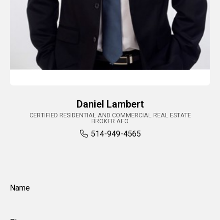
BEDROOM
11'8" x 11'10"
Floating floor
Basement
Share this page
BATHROOM
10'7" x 6'7"
Ceramic tiles
Basement
Daniel Lambert
Facebook
X
LinkedIn
Pinterest
Other
(Twitter)
CERTIFIED RESIDENTIAL AND COMMERCIAL REAL ESTATE
BROKER AEO
514-949-4565
OK
Name